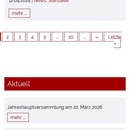
12.04.2024 |
News
,
Startseite
mehr ...
2
3
4
5
...
10
...
»
Letzte
»
Aktuell
Jahreshauptversammlung am 22. März 2026
mehr ...