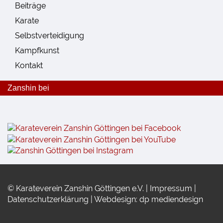
Beiträge
Karate
Selbstverteidigung
Kampfkunst
Kontakt
Zanshin bei
© Karateverein Zanshin Göttingen e.V. |
Impressum
|
Datenschutzerklärung
|
Webdesign: dp mediendesign