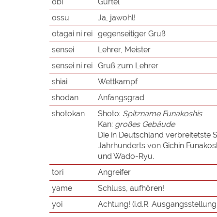
obi
Gürtel
ossu
Ja, jawohl!
otagai ni rei
gegenseitiger Gruß
sensei
Lehrer, Meister
sensei ni rei
Gruß zum Lehrer
shiai
Wettkampf
shodan
Anfangsgrad
shotokan
Shoto:
Spitzname Funakoshis
Kan:
großes Gebäude
Die in Deutschland verbreitetste 
Jahrhunderts von Gichin Funakoshi
und Wado-Ryu.
tori
Angreifer
yame
Schluss, aufhören!
yoi
Achtung! (i.d.R. Ausgangsstellung 