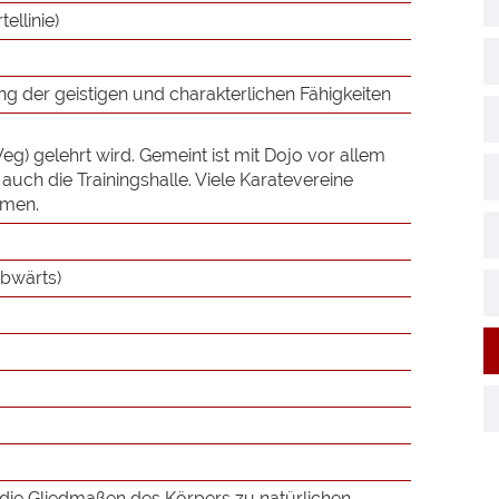
ellinie)
 der geistigen und charakterlichen Fähigkeiten
g) gelehrt wird. Gemeint ist mit Dojo vor allem
 auch die Trainingshalle. Viele Karatevereine
amen.
abwärts)
 die Gliedmaßen des Körpers zu natürlichen