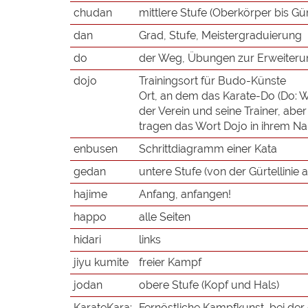
chudan
mittlere Stufe (Oberkörper bis Gürt
dan
Grad, Stufe, Meistergraduierung
do
der Weg, Übungen zur Erweiterung
dojo
Trainingsort für Budo-Künste
Ort, an dem das Karate-Do (Do: We
der Verein und seine Trainer, aber
tragen das Wort Dojo in ihrem N
enbusen
Schrittdiagramm einer Kata
gedan
untere Stufe (von der Gürtellinie 
hajime
Anfang, anfangen!
happo
alle Seiten
hidari
links
jiyu kumite
freier Kampf
jodan
obere Stufe (Kopf und Hals)
KarateKara:
Fernöstliche Kampfkunst, bei der