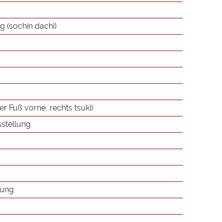
g (sochin dachi)
er Fuß vorne, rechts tsuki)
sstellung
lung