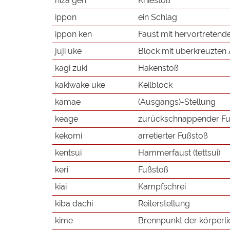
hiza geri
Kniestoß
ippon
ein Schlag
ippon ken
Faust mit hervortretend
juji uke
Block mit überkreuzten
kagi zuki
Hakenstoß
kakiwake uke
Keilblock
kamae
(Ausgangs)-Stellung
keage
zurückschnappender Fu
kekomi
arretierter Fußstoß
kentsui
Hammerfaust (tettsui)
keri
Fußstoß
kiai
Kampfschrei
kiba dachi
Reiterstellung
kime
Brennpunkt der körperlic