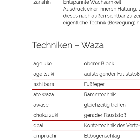
zanshin
Entspannte Wachsamkeit
Ausdruck einer inneren Haltung, s
dieses nach außen sichtbar zu ze
eigentliche Technik (Bewegung) h
Techniken – Waza
age uke
oberer Block
age tsuki
aufsteigender Fauststoß
ashi barai
Fußfeger
ate waza
Rammtechnik
awase
gleichzeitig treffen
choku zuki
gerader Fauststoß
deai
Kontertechnik des Vertei
empi uchi
Ellbogenschlag