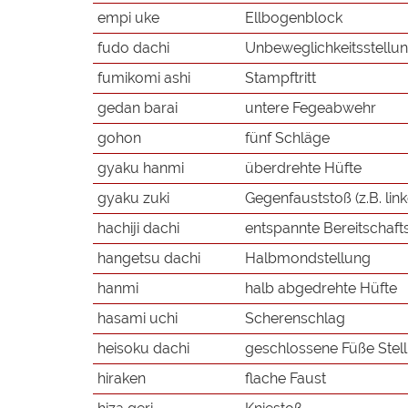
empi uke
Ellbogenblock
fudo dachi
Unbeweglichkeitsstellun
fumikomi ashi
Stampftritt
gedan barai
untere Fegeabwehr
gohon
fünf Schläge
gyaku hanmi
überdrehte Hüfte
gyaku zuki
Gegenfauststoß (z.B. link
hachiji dachi
entspannte Bereitschaft
hangetsu dachi
Halbmondstellung
hanmi
halb abgedrehte Hüfte
hasami uchi
Scherenschlag
heisoku dachi
geschlossene Füße Stel
hiraken
flache Faust