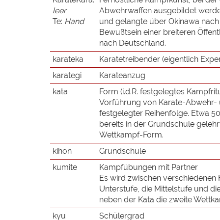
leer
Abwehrwaffen ausgebildet werden
Te:
Hand
und gelangte über Okinawa nach Ja
Bewußtsein einer breiteren Öffent
nach Deutschland.
karateka
Karatetreibender (eigentlich Exper
karategi
Karateanzug
kata
Form (i.d.R. festgelegtes Kampfrit
Vorführung von Karate-Abwehr- u
festgelegter Reihenfolge. Etwa 5
bereits in der Grundschule gelehr
Wettkampf-Form.
kihon
Grundschule
kumite
Kampfübungen mit Partner
Es wird zwischen verschiedenen 
Unterstufe, die Mittelstufe und di
neben der Kata die zweite Wettk
kyu
Schülergrad