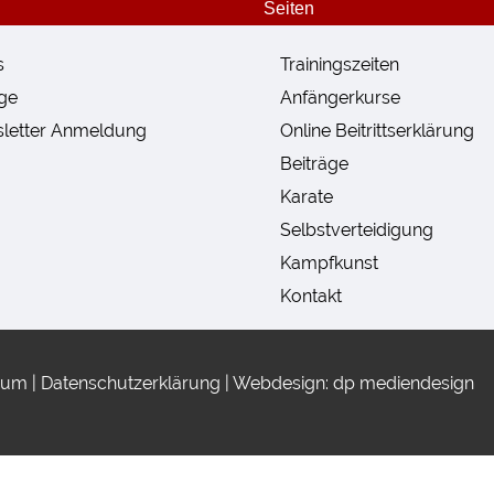
Seiten
s
Trainingszeiten
lge
Anfängerkurse
letter Anmeldung
Online Beitrittserklärung
Beiträge
Karate
Selbstverteidigung
Kampfkunst
Kontakt
sum
|
Datenschutzerklärung
|
Webdesign: dp mediendesign