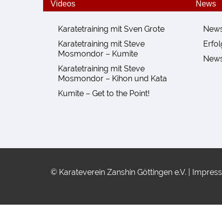
Videos
News
Karatetraining mit Sven Grote
New
Karatetraining mit Steve
Erfo
Mosmondor – Kumite
News
Karatetraining mit Steve
Mosmondor – Kihon und Kata
Kumite – Get to the Point!
© Karateverein Zanshin Göttingen e.V. |
Impres