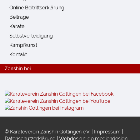
Online Beitrittserklärung
Beiträge
Karate
Selbstverteidigung
Kampfkunst
Kontakt
Zanshin bei
© Karateverein Zanshin Göttingen e.V. |
Impressum
|
Datenschutzerklärung
|
Webdesign: dp mediendesign