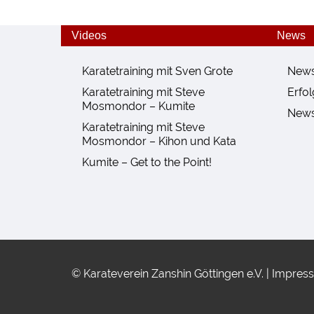
Videos
News
Karatetraining mit Sven Grote
New
Karatetraining mit Steve
Erfo
Mosmondor – Kumite
News
Karatetraining mit Steve
Mosmondor – Kihon und Kata
Kumite – Get to the Point!
© Karateverein Zanshin Göttingen e.V. |
Impres