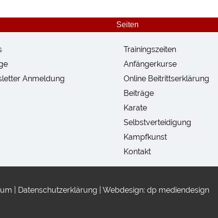
Seiten
s
Trainingszeiten
lge
Anfängerkurse
letter Anmeldung
Online Beitrittserklärung
Beiträge
Karate
Selbstverteidigung
Kampfkunst
Kontakt
sum
|
Datenschutzerklärung
|
Webdesign: dp mediendesign